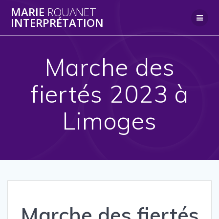
Skip
MARIE
ROUANET
to
INTERPRÉTATION
content
Marche des
fiertés 2023 à
Limoges
Marche des fiertés