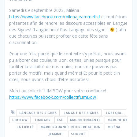
Samedi 09 septembre 2023, Miléna
https://www.facebook.com/milenajeammetlsf
et moi étions
présentes afin de rendre les discours accessibles en Langue
des Signes! (Langue hein! Pas Langage des signes!
) afin
que chacun.es puissent profiter de cette fête sans
discrimination!
Pour une fois, parce que le contexte s’y prêtait, nous avons
pu arborer des couleurs! Bon, certes, unies puisque pour
faciliter la visibilité de nos mains, nous ne pouvons pas
porter de motifs, mais quand même! Et pour le petit clin
d’œil, nous avons choisi d’être assorties!
Merci au collectif LIM’BOW pour votre confiance!
https://www.facebook.com/collectifLimBow
LANGAGE DES SIGNES
LANGUE DES SIGNES
LGBTQIA+
LIM'BOW
LIMOGES
LSF
MALENTENDANTS
MARCHE DE
LA FIERTÉ
MARIE ROUANET INTERPRÉTATION
MILÉNA
JEAMMET
SOURDS