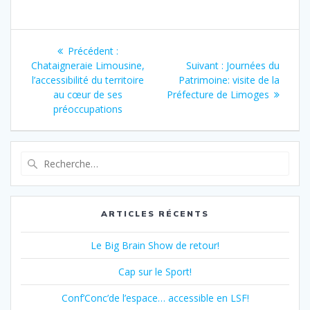
Navigation
Article
Précédent :
de
précédent
Article
Chataigneraie Limousine,
Suivant :
Journées du
:
suivant
l’accessibilité du territoire
Patrimoine: visite de la
l’article
:
au cœur de ses
Préfecture de Limoges
préoccupations
Recherche
pour
:
ARTICLES RÉCENTS
Le Big Brain Show de retour!
Cap sur le Sport!
Conf’Conc’de l’espace… accessible en LSF!