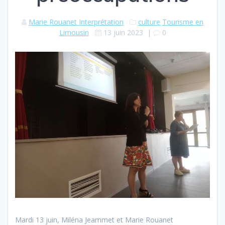
Marie Rouanet Interprétation
culture
Tourisme en
Limousin
13 juin 2023
|
0
Mardi 13 juin, Miléna Jeammet et Marie Rouanet