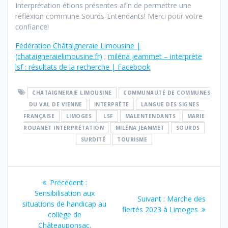
Interprétation étions présentes afin de permettre une
réflexion commune Sourds-Entendants! Merci pour votre
confiance!
Fédération Châtaigneraie Limousine |
(chataigneraielimousine.fr)
;
miléna jeammet – interprète
lsf : résultats de la recherche | Facebook
CHATAIGNERAIE LIMOUSINE
COMMUNAUTÉ DE COMMUNES
DU VAL DE VIENNE
INTERPRÈTE
LANGUE DES SIGNES
FRANÇAISE
LIMOGES
LSF
MALENTENDANTS
MARIE
ROUANET INTERPRÉTATION
MILÉNA JEAMMET
SOURDS
SURDITÉ
TOURISME
Navigation
Article
Précédent :
de
précédent
Sensibilisation aux
Article
Suivant :
Marche des
:
situations de handicap au
suivant
fiertés 2023 à Limoges
l’article
collège de
:
Châteauponsac.