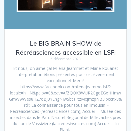
Le BIG BRAIN SHOW de
Récréasciences accessible en LSF!
5 décembre 2023
Et nous, on aime ça! Miléna Jeammet et Marie Rouanet
Interprétation étions présentes pour cet évènement
exceptionnel! Merci!
https://www.facebook.com/milenajeammetlsf/?
locale=hi_IN&paipv=0&eav=AfZQQK8WUR2GgoEGx1iHmw
GmWwWes8H27oBj3YEngNIwSbtT_tzMcjmzpNB3lbccnx8&
_rdr; La connaissance pour tous en limousin –
Récréasciences (recreasciences.com); Accueil – Musée des
insectes dans le Parc Naturel Régional de Millevaches près
du Lac de Vassivière (lacitedesinsectes.com) Accueil – In
Planta