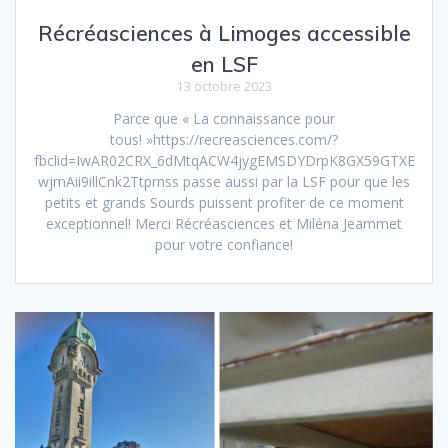
Récréasciences à Limoges accessible
en LSF
13 octobre 2023
Parce que « La connaissance pour
tous! »https://recreasciences.com/?
fbclid=IwAR02CRX_6dMtqACW4jygEMSDYDrpK8GX59GTXE
wjmAii9illCnk2Ttprnss passe aussi par la LSF pour que les
petits et grands Sourds puissent profiter de ce moment
exceptionnel! Merci Récréasciences et Miléna Jeammet
pour votre confiance!