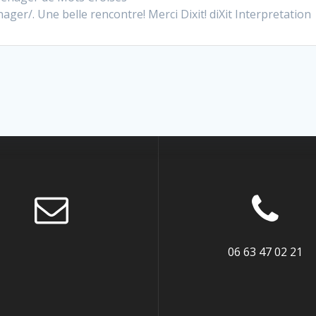
er/. Une belle rencontre! Merci Dixit! diXit Interpretation
06 63 47 02 21