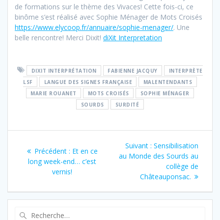
de formations sur le thème des Vivaces! Cette fois-ci, ce
binôme s’est réalisé avec Sophie Ménager de Mots Croisés
https://www.elycoop.fr/annuaire/sophie-menager/
. Une
belle rencontre! Merci Dixit!
diXit Interpretation
DIXIT INTERPRÉTATION
FABIENNE JACQUY
INTERPRÈTE
LSF
LANGUE DES SIGNES FRANÇAISE
MALENTENDANTS
MARIE ROUANET
MOTS CROISÉS
SOPHIE MÉNAGER
SOURDS
SURDITÉ
Navigation
Article
Suivant :
Sensibilisation
Article
Précédent :
Et en ce
de
suivant
au Monde des Sourds au
précédent
long week-end… c’est
:
collège de
:
vernis!
l’article
Châteauponsac.
Recherche