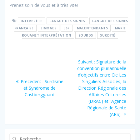
Prenez soin de vous et à très vite!
INTERPRÈTE
LANGUE DES SIGNES
LANGUE DES SIGNES
FRANÇAISE
LIMOGES
LSF
MALENTENDANTS
MARIE
ROUANET INTERPRÉTATION
SOURDS
SURDITÉ
Navigation
Article
Suivant :
Signature de la
de
suivant
convention pluriannuelle
:
d’objectifs entre Cie Les
l’article
Article
Précédent :
Surdisme
Singuliers Associés, la
précédent
et Syndrome de
Direction Régionale des
:
Castberggaard
Affaires Culturelles
(DRAC) et l’Agence
Régionale de Santé
(ARS).
Recherche