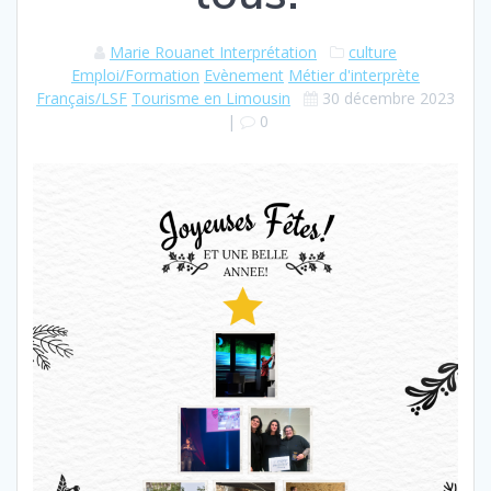
Marie Rouanet Interprétation
culture
Emploi/Formation
Evènement
Métier d'interprète
Français/LSF
Tourisme en Limousin
30 décembre 2023
|
0