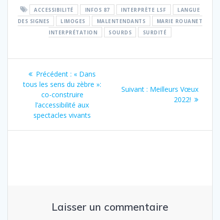
ACCESSIBILITÉ
INFOS 87
INTERPRÈTE LSF
LANGUE
DES SIGNES
LIMOGES
MALENTENDANTS
MARIE ROUANET
INTERPRÉTATION
SOURDS
SURDITÉ
Navigation
Article
Précédent :
« Dans
de
précédent
tous les sens du zèbre »:
Article
Suivant :
Meilleurs Vœux
:
co-construire
suivant
2022!
l’article
l’accessibilité aux
:
spectacles vivants
Laisser un commentaire