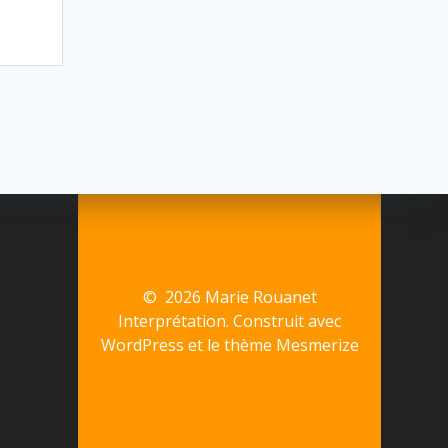
© 2026 Marie Rouanet
Interprétation. Construit avec
WordPress et le
thème Mesmerize