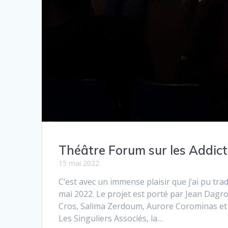
Théâtre Forum sur les Addict
15 mai 2022
C’est avec un immense plaisir que j’ai pu tr
mai 2022. Le projet est porté par Jean Dag
Cros, Salima Zerdoum, Aurore Corominas et 
Les Singuliers Associés, la…