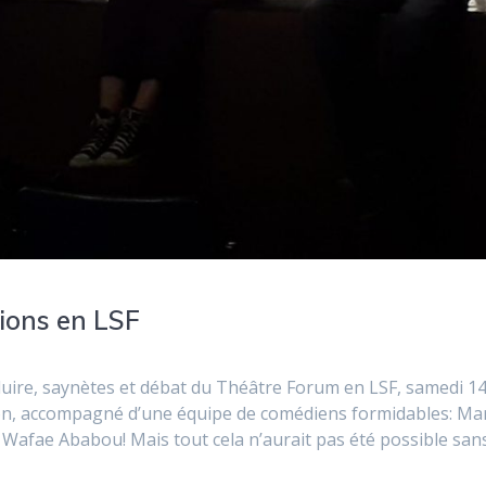
ions en LSF
aduire, saynètes et débat du Théâtre Forum en LSF, samedi 1
ron, accompagné d’une équipe de comédiens formidables: Ma
Wafae Ababou! Mais tout cela n’aurait pas été possible san