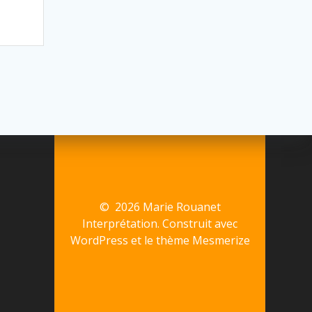
© 2026 Marie Rouanet
Interprétation. Construit avec
WordPress et le
thème Mesmerize