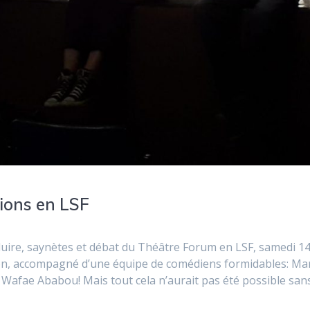
ions en LSF
aduire, saynètes et débat du Théâtre Forum en LSF, samedi 1
ron, accompagné d’une équipe de comédiens formidables: Ma
Wafae Ababou! Mais tout cela n’aurait pas été possible san