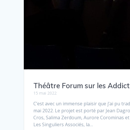
Théâtre Forum sur les Addict
15 mai 2022
C’est avec un immense plaisir que j’ai pu tr
mai 2022. Le projet est porté par Jean Dag
Cros, Salima Zerdoum, Aurore Corominas et 
Les Singuliers Associés, la…