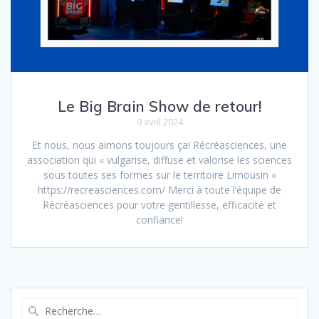
Le Big Brain Show de retour!
9 avril 2024
Et nous, nous aimons toujours ça! Récréasciences, une
association qui « vulgarise, diffuse et valorise les sciences
sous toutes ses formes sur le territoire Limousin »
https://recreasciences.com/ Merci à toute l’équipe de
Récréasciences pour votre gentillesse, efficacité et
confiance!
Recherche