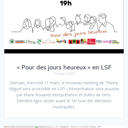
« Pour des jours heureux » en LSF
10 mars 2020
Demain, mercredi 11 mars, le nouveau meeting de Thierry
Miguel sera accessible en LSF! L’interprétation sera assurée
par Marie Rouanet Interprétation et Bulles de Sens.
Dernière ligne droite avant le 1er tour des élections
municipales.