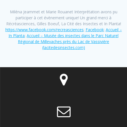
Miléna Jeammet et Marie Rouanet Interprétation avons pu
participer à cet évènement unique! Un grand merci à
Récréasciences, Gilles Boeuf, La Cité des Insectes et In Planta!
https://www.facebook.com/recreasciences
;
Facebook
;
Accueil –
In Planta
;
Accueil – Musée des insectes dans le Parc Naturel
Régional de Millevaches près du Lac de Vassivière
(lacitedesinsectes.com)