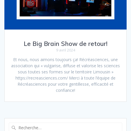
Le Big Brain Show de retour!
9 avril 2024
Et nous, nous aimons toujours ça! Récréasciences, une
association qui « vulgarise, diffuse et valorise les sciences
sous toutes ses formes sur le territoire Limousin »
https://recreasciences.com/ Merci à toute l’équipe de
Récréasciences pour votre gentillesse, efficacité et
confiance!
Recherche