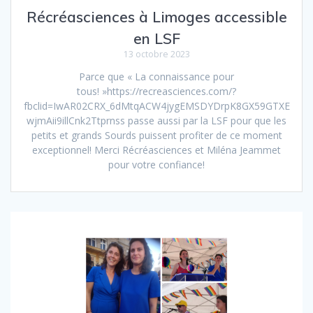
Récréasciences à Limoges accessible
en LSF
13 octobre 2023
Parce que « La connaissance pour
tous! »https://recreasciences.com/?
fbclid=IwAR02CRX_6dMtqACW4jygEMSDYDrpK8GX59GTXE
wjmAii9illCnk2Ttprnss passe aussi par la LSF pour que les
petits et grands Sourds puissent profiter de ce moment
exceptionnel! Merci Récréasciences et Miléna Jeammet
pour votre confiance!