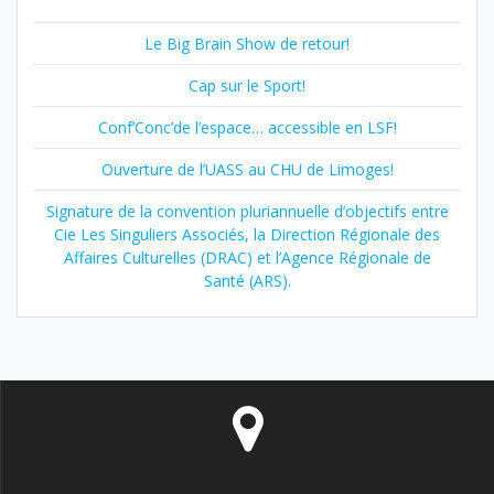
Le Big Brain Show de retour!
Cap sur le Sport!
Conf’Conc’de l’espace… accessible en LSF!
Ouverture de l’UASS au CHU de Limoges!
Signature de la convention pluriannuelle d’objectifs entre
Cie Les Singuliers Associés, la Direction Régionale des
Affaires Culturelles (DRAC) et l’Agence Régionale de
Santé (ARS).